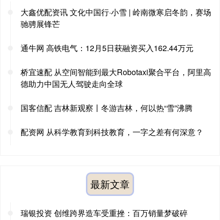
大鑫优配资讯 文化中国行·小雪 | 岭南微寒启冬韵，赛场
驰骋展锋芒
通牛网 高铁电气：12月5日获融资买入162.44万元
桥宜速配 从空间智能到最大Robotaxi聚合平台，阿里高
德助力中国无人驾驶走向全球
国客信配 吉林新观察丨冬游吉林，何以热“雪”沸腾
配资网 从科学教育到科技教育，一字之差有何深意？
最新文章
瑞银投资 创维跨界造车受重挫：百万销量梦破碎