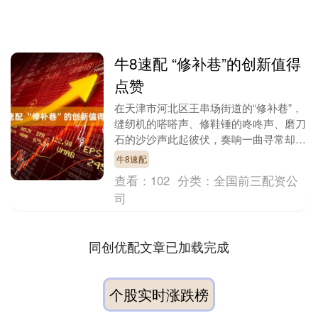
牛8速配 “修补巷”的创新值得
点赞
在天津市河北区王串场街道的“修补巷”，
缝纫机的嗒嗒声、修鞋锤的咚咚声、磨刀
石的沙沙声此起彼伏，奏响一曲寻常却温
暖的生活交响。这条汇聚约三十家“小修
牛8速配
小补”店铺的特....
查看：
102
分类：
全国前三配资公
司
同创优配文章已加载完成
个股实时涨跌榜