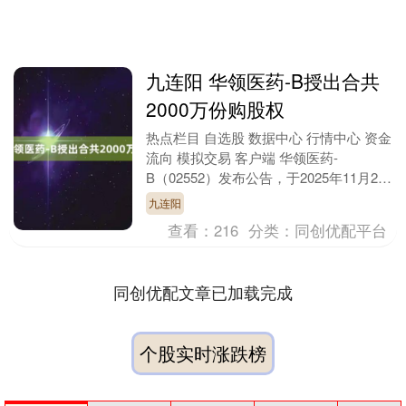
九连阳 华领医药-B授出合共
2000万份购股权
热点栏目 自选股 数据中心 行情中心 资金
流向 模拟交易 客户端 华领医药-
B（02552）发布公告，于2025年11月28
日，公司根据于2018年8月26日有....
九连阳
查看：
216
分类：
同创优配平台
同创优配文章已加载完成
个股实时涨跌榜