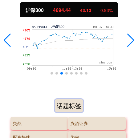
北证50
1134.24
%
11.37
1.01
话题标签
突然
兴泊证券
配资快线
为何