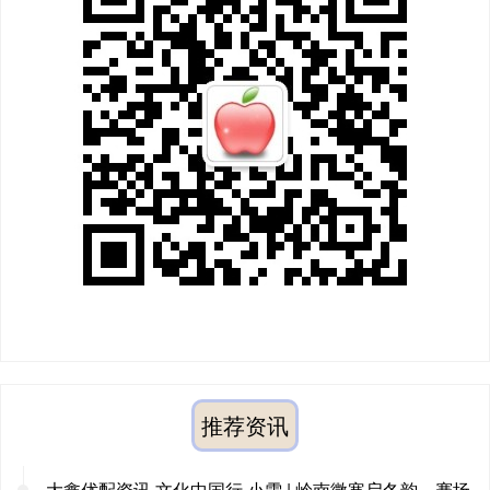
推荐资讯
大鑫优配资讯 文化中国行·小雪 | 岭南微寒启冬韵，赛场