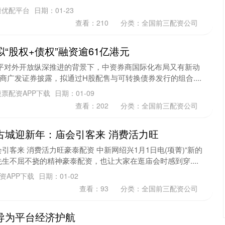
康优配平台
日期：01-23
查看：
210
分类：
全国前三配资公司
“股权+债权”融资逾61亿港元
水平对外开放纵深推进的背景下，中资券商国际化布局又有新动
市券商广发证券披露，拟通过H股配售与可转换债券发行的组合....
票配资APP下载
日期：01-09
查看：
202
分类：
全国前三配资公司
古城迎新年：庙会引客来 消费活力旺
客来 消费活力旺豪泰配资 中新网绍兴1月1日电(项菁)“新的
生不屈不挠的精神豪泰配资，也让大家在逛庙会时感到穿....
配资APP下载
日期：01-02
查看：
93
分类：
全国前三配资公司
导为平台经济护航