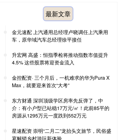
最新文章
金元速配 上汽通用总经理卢晓调任上汽乘用
车，原华域汽车总经理徐平接任
升宏网 高盛：恒指季检将推动指数市值提升
4.5% 这些股票将迎资金流入
金控配资· 三个月后，一机难求的华为Pura X
Max，就要迎来首次“大考”
东方财通 深圳顶级学区房率先反弹了，中
介：有小户型已站稳17万元/㎡！此前85平的
房源从1295万元一度跌到552万元
星速配资 崇明“二月二”龙抬头文旅节，民俗盛
宴解锁乡村游玩新体验