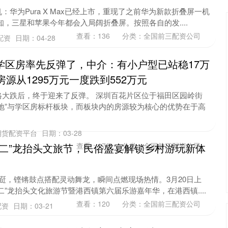
华为Pura X Max已经上市，重现了之前华为新款折叠屏一机
知，三星和苹果今年都会入局阔折叠屏。按照各自的发....
查看：
136
分类：
全国前三配资公司
配资
日期：04-28
学区房率先反弹了，中介：有小户型已站稳17万
沪深300
4694.44
.42%
43.13
0.93%
房源从1295万元一度跌到552万元
格大跌后，终于迎来了反弹。 深圳百花片区位于福田区园岭街
地”与学区房标杆板块，而板块内的房源较为核心的优势在于高
期货配资平台
日期：03-28
月二”龙抬头文旅节，民俗盛宴解锁乡村游玩新体
查看：
170
分类：
全国前三配资公司
翩跹，铿锵鼓点搭配灵动舞龙，瞬间点燃现场热情。3月20日上
”龙抬头文化旅游节暨港西镇第六届乐游嘉年华，在港西镇....
查看：
120
分类：
全国前三配资公司
配资
日期：03-21