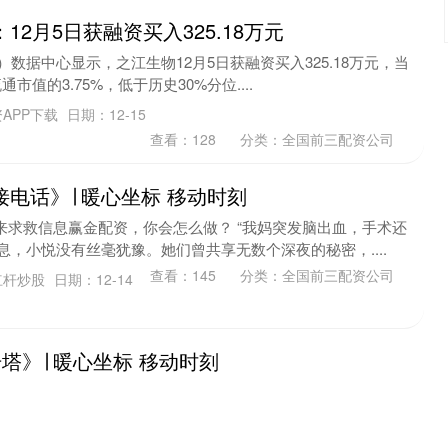
12月5日获融资买入325.18万元
3）数据中心显示，之江生物12月5日获融资买入325.18万元，当
市值的3.75%，低于历史30%分位....
APP下载
日期：12-15
查看：
128
分类：
全国前三配资公司
接电话》∣ 暖心坐标 移动时刻
来求救信息赢金配资，你会怎么做？ “我妈突发脑出血，手术还
信息，小悦没有丝毫犹豫。她们曾共享无数个深夜的秘密，....
查看：
145
分类：
全国前三配资公司
杠杆炒股
日期：12-14
塔》∣ 暖心坐标 移动时刻
人一样，是城市里追赶截止日的人智选+，直到有一天，合上电
，关掉网络就能找回宁静，却在老君山的夜里，被一连串微信提