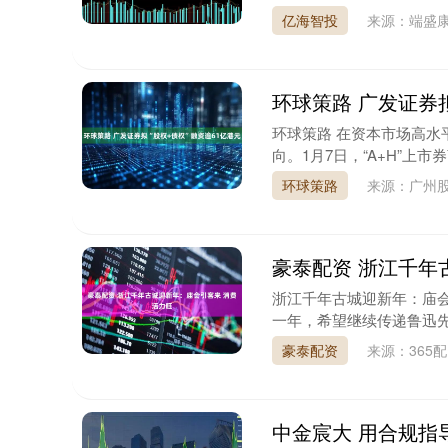
亿海智投
来源：端盛
环球策路 广发证券拟
环球策路 在资本市场高
向。1月7日，“A+H”上
环球策路
来源：广州股
豪泰配资 浙江千年
浙江千年古城迎新年：庙会引
一年，希望继续传递鲁迅先
豪泰配资
来源：365
中金宸大 用合规指