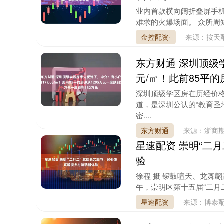
业内首款横向阔折叠屏手机：
难求的火爆场面。 众所周
金控配资·
来源：按天
东方财通 深圳顶级
深证成指
14311.01
9.68
1.02%
200.89
1
元/㎡！此前85平的
深圳顶级学区房在历经价
道，是深圳公认的“教育圣
密....
东方财通
来源：浙商
星速配资 崇明“二
验
徐程 摄 锣鼓喧天、龙舞
午，崇明区第十五届“二月二
星速配资
来源：博泰