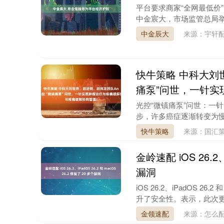
平台要求商家“全网最低价
中金宸大，市场监管总局举
中金辰大
来源：宇轩
快牛策略 中科大刘
痛泵”问世，一针实
光控“微镇痛泵”问世：一
步，许多癌症逐渐转变为慢性
快牛策略
来源：国汇
金岭速配 iOS 26.2、
漏洞
iOS 26.2、iPadOS 
升了安全性。表示，此次更新修
金领速配
来源：怎么