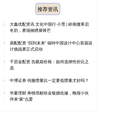
推荐资讯
大鑫优配资讯 文化中国行·小雪 | 岭南微寒启
冬韵，赛场驰骋展锋芒
鼎配配资 “回到未来” 福特中国设计中心首届设
计挑战赛正式启动
千层金配资 负载箱价格：如何选择性价比之
选
中博证券 伺服惯量比一定要低惯量才好吗？
华夏理财 寿桃塔献给金银婚伉俪，晚报小伙
伴来“家”点爱