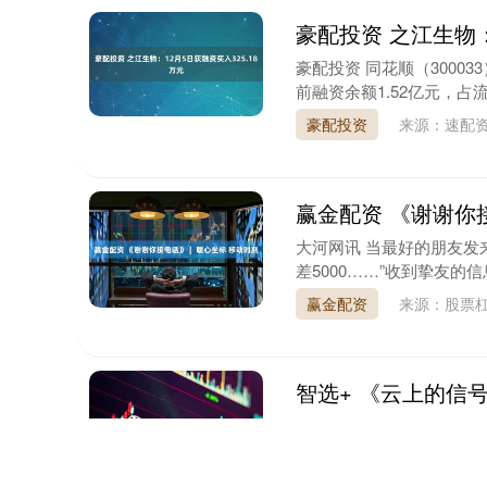
豪配投资 之江生物：
豪配投资 同花顺（30003
前融资余额1.52亿元，占流通
豪配投资
来源：速配资
赢金配资 《谢谢你
大河网讯 当最好的朋友发
差5000……”收到挚友的
赢金配资
来源：股票
智选+ 《云上的信号
大河网讯 他曾跟你我许多
脑，走进深山。 他以为
示....