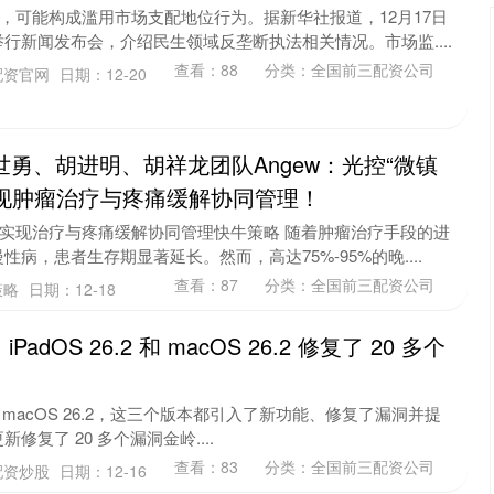
”，可能构成滥用市场支配地位行为。据新华社报道，12月17日
行新闻发布会，介绍民生领域反垄断执法相关情况。市场监....
查看：
88
分类：
全国前三配资公司
配资官网
日期：12-20
世勇、胡进明、胡祥龙团队Angew：光控“微镇
现肿瘤治疗与疼痛缓解协同管理！
针实现治疗与疼痛缓解协同管理快牛策略 随着肿瘤治疗手段的进
病，患者生存期显著延长。然而，高达75%-95%的晚....
查看：
87
分类：
全国前三配资公司
策略
日期：12-18
iPadOS 26.2 和 macOS 26.2 修复了 20 多个
26.2 和 macOS 26.2，这三个版本都引入了新功能、修复了漏洞并提
复了 20 多个漏洞金岭....
查看：
83
分类：
全国前三配资公司
配资炒股
日期：12-16