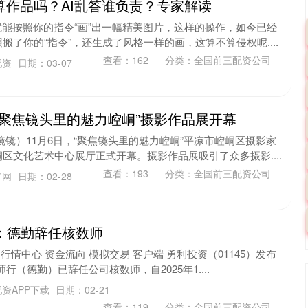
词算作品吗？AI乱答谁负责？专家解读
就能按照你的指令“画”出一幅精美图片，这样的操作，如今已经
了你的“指令”，还生成了风格一样的画，这算不算侵权呢....
查看：
162
分类：
全国前三配资公司
配资
日期：03-07
“聚焦镜头里的魅力崆峒”摄影作品展开幕
镜镜）11月6日，“聚焦镜头里的魅力崆峒”平凉市崆峒区摄影家
区文化艺术中心展厅正式开幕。摄影作品展吸引了众多摄影....
查看：
193
分类：
全国前三配资公司
官网
日期：02-28
：德勤辞任核数师
行情中心 资金流向 模拟交易 客户端 勇利投资（01145）发布
行（德勤）已辞任公司核数师，自2025年1....
资APP下载
日期：02-21
查看：
119
分类：
全国前三配资公司