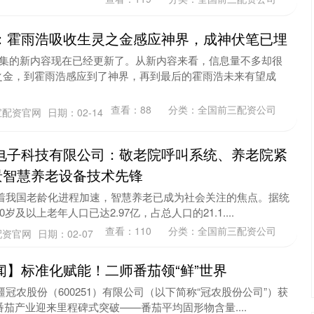
：霍雨浩吸收生灵之金感应神界，成神伏笔已埋
0集的新内容现在已经更新了。从新内容来看，信息量不多却很
之金，到霍雨浩感应到了神界，再到最后的霍雨浩未来有望成
查看：
88
分类：
全国前三配资公司
宝配资官网
日期：02-14
电子科技有限公司：敬老院呼叫系统、养老院紧
景智慧养老设备技术先锋
随着我国老龄化进程加速，智慧养老已成为社会关注的焦点。据统
岁及以上老年人口已达2.97亿，占总人口的21.1....
查看：
110
分类：
全国前三配资公司
配资官网
日期：02-07
闻】标准化赋能！二师番茄领“鲜”世界
冠农股份（600251）有限公司（以下简称“冠农股份公司”）获
番茄产业迎来里程碑式突破——番茄平均固形物含量....