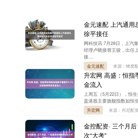
金元速配 上汽通用
徐平接任
网科技讯 7月28日，上
经理卢晓接替王骏，出任
接....
金元速配
来源：蜂窝
升宏网 高盛：恒指
金流入
上周五（5月22日），恒
盖港股主要旗舰指数如恒生、
升宏网
来源：邦尼配
金控配资· 三个月后
次“大考”