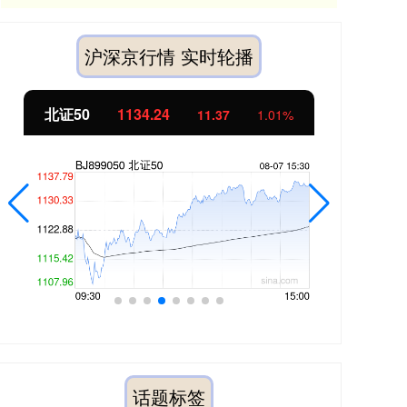
沪深京行情 实时轮播
北证50
1134.24
创
11.37
1.01%
话题标签