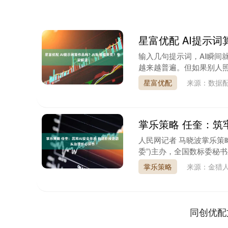
星富优配 AI提示
输入几句提示词，AI瞬间
越来越普遍。但如果别人照搬
星富优配
来源：数据
掌乐策略 任奎：筑
人民网记者 马晓波掌乐策略
委”)主办，全国数标委秘书
掌乐策略
来源：金猎人
同创优配