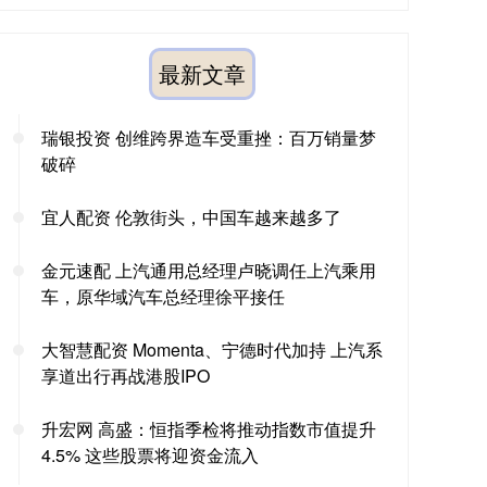
最新文章
瑞银投资 创维跨界造车受重挫：百万销量梦
破碎
宜人配资 伦敦街头，中国车越来越多了
金元速配 上汽通用总经理卢晓调任上汽乘用
车，原华域汽车总经理徐平接任
大智慧配资 Momenta、宁德时代加持 上汽系
享道出行再战港股IPO
升宏网 高盛：恒指季检将推动指数市值提升
4.5% 这些股票将迎资金流入