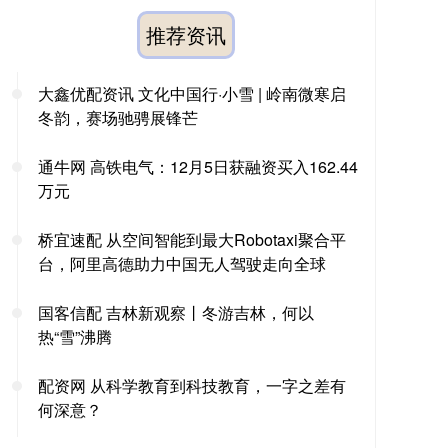
推荐资讯
大鑫优配资讯 文化中国行·小雪 | 岭南微寒启
冬韵，赛场驰骋展锋芒
通牛网 高铁电气：12月5日获融资买入162.44
万元
桥宜速配 从空间智能到最大Robotaxi聚合平
台，阿里高德助力中国无人驾驶走向全球
国客信配 吉林新观察丨冬游吉林，何以
热“雪”沸腾
配资网 从科学教育到科技教育，一字之差有
何深意？