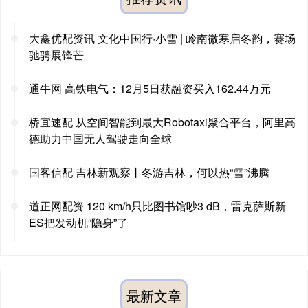
大鑫优配资讯 文化中国行·小雪 | 岭南微寒启冬韵，赛场
驰骋展锋芒
通牛网 高铁电气：12月5日获融资买入162.44万元
桥宜速配 从空间智能到最大Robotaxi聚合平台，阿里高
德助力中国无人驾驶走向全球
国客信配 吉林新观察丨冬游吉林，何以热“雪”沸腾
道正网配资 120 km/h只比图书馆吵3 dB，雷克萨斯新
ES把发动机“隐身”了
最新文章