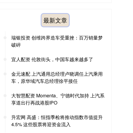
最新文章
瑞银投资 创维跨界造车受重挫：百万销量梦
破碎
宜人配资 伦敦街头，中国车越来越多了
金元速配 上汽通用总经理卢晓调任上汽乘用
车，原华域汽车总经理徐平接任
大智慧配资 Momenta、宁德时代加持 上汽系
享道出行再战港股IPO
升宏网 高盛：恒指季检将推动指数市值提升
4.5% 这些股票将迎资金流入