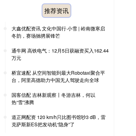
推荐资讯
大鑫优配资讯 文化中国行·小雪 | 岭南微寒启
冬韵，赛场驰骋展锋芒
通牛网 高铁电气：12月5日获融资买入162.44
万元
桥宜速配 从空间智能到最大Robotaxi聚合平
台，阿里高德助力中国无人驾驶走向全球
国客信配 吉林新观察丨冬游吉林，何以
热“雪”沸腾
道正网配资 120 km/h只比图书馆吵3 dB，雷
克萨斯新ES把发动机“隐身”了