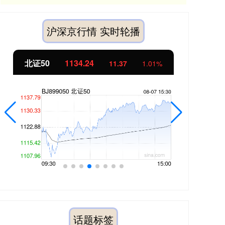
沪深京行情 实时轮播
北证50
1134.24
创
11.37
1.01%
话题标签