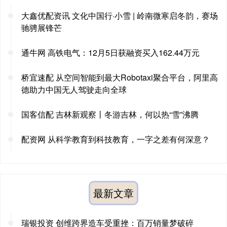
大鑫优配资讯 文化中国行·小雪 | 岭南微寒启冬韵，赛场
驰骋展锋芒
通牛网 高铁电气：12月5日获融资买入162.44万元
桥宜速配 从空间智能到最大Robotaxi聚合平台，阿里高
德助力中国无人驾驶走向全球
国客信配 吉林新观察丨冬游吉林，何以热“雪”沸腾
配资网 从科学教育到科技教育，一字之差有何深意？
最新文章
瑞银投资 创维跨界造车受重挫：百万销量梦破碎