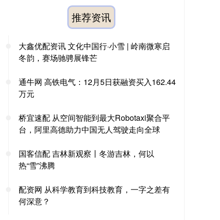
推荐资讯
大鑫优配资讯 文化中国行·小雪 | 岭南微寒启
冬韵，赛场驰骋展锋芒
通牛网 高铁电气：12月5日获融资买入162.44
万元
桥宜速配 从空间智能到最大Robotaxi聚合平
台，阿里高德助力中国无人驾驶走向全球
国客信配 吉林新观察丨冬游吉林，何以
热“雪”沸腾
配资网 从科学教育到科技教育，一字之差有
何深意？