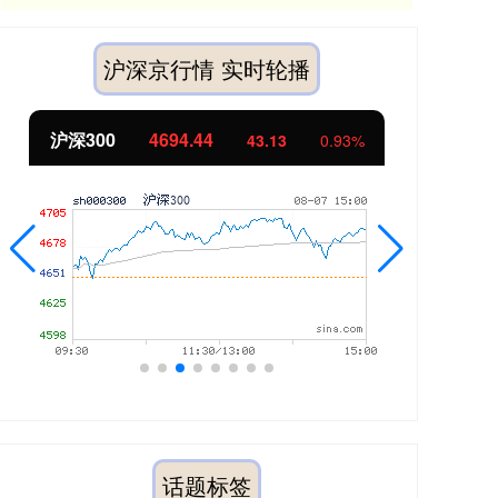
沪深京行情 实时轮播
北证50
1134.24
3
0.93%
11.37
1.01
话题标签