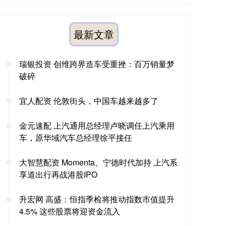
最新文章
瑞银投资 创维跨界造车受重挫：百万销量梦
破碎
宜人配资 伦敦街头，中国车越来越多了
金元速配 上汽通用总经理卢晓调任上汽乘用
车，原华域汽车总经理徐平接任
大智慧配资 Momenta、宁德时代加持 上汽系
享道出行再战港股IPO
升宏网 高盛：恒指季检将推动指数市值提升
4.5% 这些股票将迎资金流入