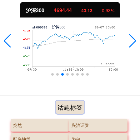
沪深300
4694.44
43.13
0.93%
话题标签
突然
兴泊证券
配资快线
为何