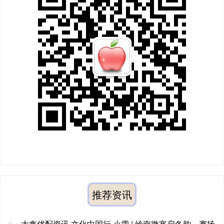
推荐资讯
大鑫优配资讯 文化中国行·小雪 | 岭南微寒启冬韵，赛场