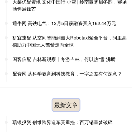
大鑫优配资讯 文化中国行·小雪 | 岭南微寒启冬韵，赛场
驰骋展锋芒
通牛网 高铁电气：12月5日获融资买入162.44万元
桥宜速配 从空间智能到最大Robotaxi聚合平台，阿里高
德助力中国无人驾驶走向全球
国客信配 吉林新观察丨冬游吉林，何以热“雪”沸腾
配资网 从科学教育到科技教育，一字之差有何深意？
最新文章
瑞银投资 创维跨界造车受重挫：百万销量梦破碎