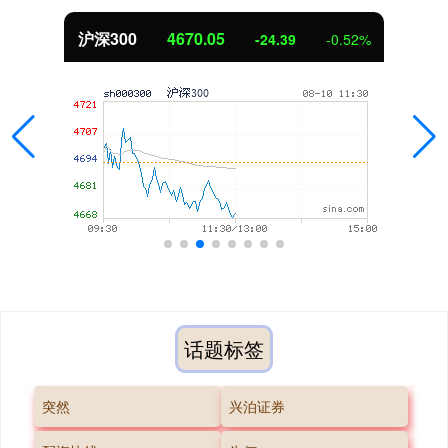
北证50
1125.45
2%
-8.79
-0.78
话题标签
突然
兴泊证券