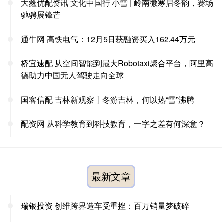
大鑫优配资讯 文化中国行·小雪 | 岭南微寒启冬韵，赛场
驰骋展锋芒
通牛网 高铁电气：12月5日获融资买入162.44万元
桥宜速配 从空间智能到最大Robotaxi聚合平台，阿里高
德助力中国无人驾驶走向全球
国客信配 吉林新观察丨冬游吉林，何以热“雪”沸腾
配资网 从科学教育到科技教育，一字之差有何深意？
最新文章
瑞银投资 创维跨界造车受重挫：百万销量梦破碎