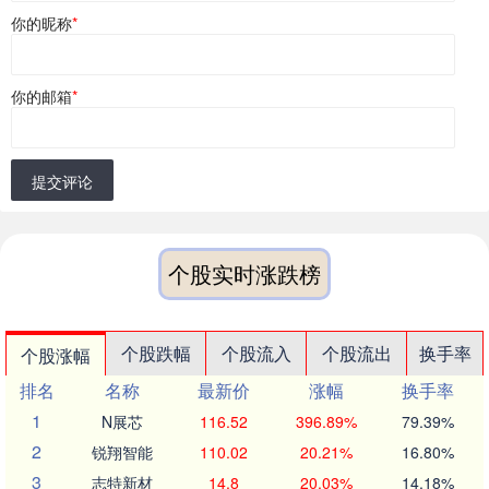
你的昵称
*
你的邮箱
*
提交评论
个股实时涨跌榜
个股跌幅
个股流入
个股流出
换手率
个股涨幅
排名
名称
最新价
涨幅
换手率
1
N展芯
116.52
396.89%
79.39%
2
锐翔智能
110.02
20.21%
16.80%
3
志特新材
14.8
20.03%
14.18%