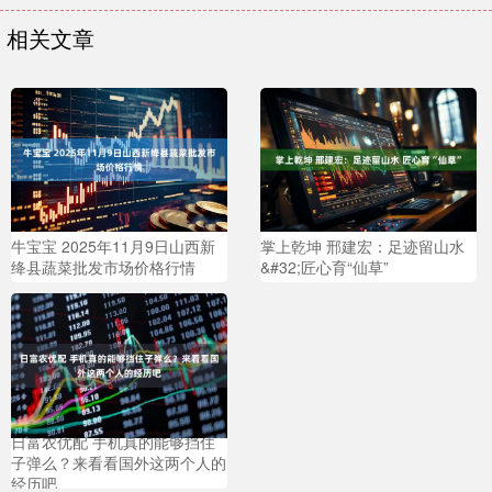
相关文章
牛宝宝 2025年11月9日山西新
掌上乾坤 邢建宏：足迹留山水
绛县蔬菜批发市场价格行情
&#32;匠心育“仙草”
日富农优配 手机真的能够挡住
子弹么？来看看国外这两个人的
经历吧