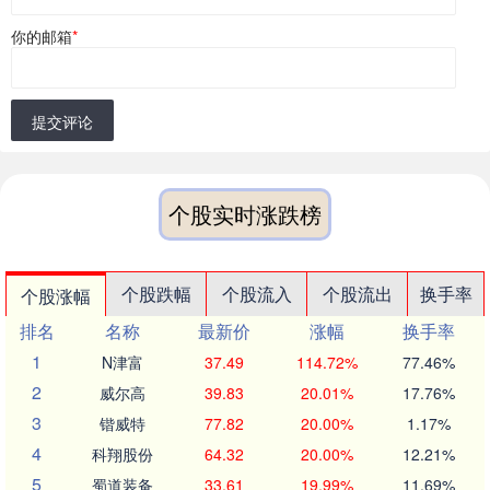
你的邮箱
*
提交评论
个股实时涨跌榜
个股跌幅
个股流入
个股流出
换手率
个股涨幅
排名
名称
最新价
涨幅
换手率
1
N津富
37.49
114.72%
77.46%
2
威尔高
39.83
20.01%
17.76%
3
锴威特
77.82
20.00%
1.17%
4
科翔股份
64.32
20.00%
12.21%
5
蜀道装备
33.61
19.99%
11.69%