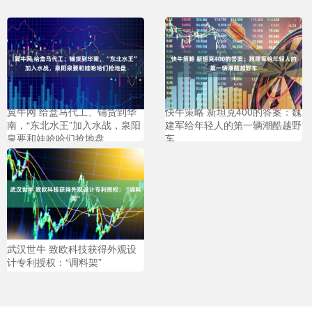
翼牛网 给盒马代工、铺货到华
快牛策略 新坦克400的答案：魏
南，“东北水王”加入水战，泉阳
建军给年轻人的第一辆潮酷越野
泉要和娃哈哈们抢地盘
车
武汉世牛 致欧科技获得外观设
计专利授权：“调料架”