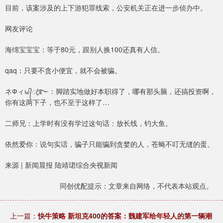
目前，该案涉及的上下游犯罪线索，公安机关正在进一步侦办中。
网友评论
海绵宝宝宝：等于80元，跟别人换100还真有人信。
qaq：只要不贪小便宜，就不会被骗。
ネФィω᭄ꦿ࿐：脚踏实地做好本职得了，哪有那头脑，还搞投资啊，
你有这两下子，也不至于这样了…
二师兄：上学时有没有学过这句话：放长线，钓大鱼。
依然爱你：说句实话，骗子只能骗到贪婪的人，苍蝇不叮无缝的蛋。
来源 | 新闻晨报 陆靖珺综合央视新闻
同创优配提示：文章来自网络，不代表本站观点。
上一篇：
快牛策略 新坦克400的答案：魏建军给年轻人的第一辆潮