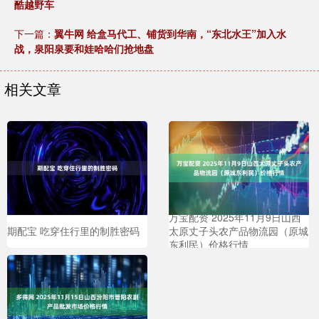
酷越野车
下一篇：
翼牛网 给盒马代工、铺货到华南，“东北水王”加入水
战，泉阳泉要和娃哈哈们抢地盘
相关文章
万宝配资 2025年11月9日山西
期配宝 吃穿住行里的制胜密码
太原丈子头农产品物流园（原城
东利民）价格行情