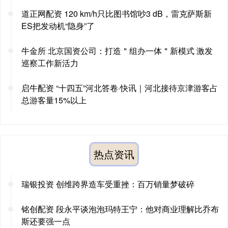
道正网配资 120 km/h只比图书馆吵3 dB，雷克萨斯新
ES把发动机“隐身”了
牛金所 北京国资公司：打造＂组办一体＂新模式 激发
巡察工作新活力
启牛配资 “十四五”河北答卷·快讯｜河北接待京津游客占
总游客量15%以上
热点资讯
瑞银投资 创维跨界造车受重挫：百万销量梦破碎
铭创配资 段永平谈泡泡玛特王宁：他对商业理解比乔布
斯还要强一点