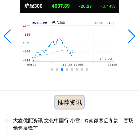
北证50
1115.17
-4.29
-0.38%
推荐资讯
大鑫优配资讯 文化中国行·小雪 | 岭南微寒启冬韵，赛场
驰骋展锋芒