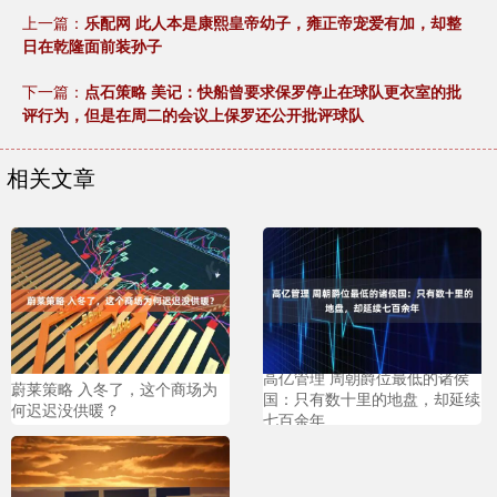
上一篇：
乐配网 此人本是康熙皇帝幼子，雍正帝宠爱有加，却整
日在乾隆面前装孙子
下一篇：
点石策略 美记：快船曾要求保罗停止在球队更衣室的批
评行为，但是在周二的会议上保罗还公开批评球队
相关文章
高亿管理 周朝爵位最低的诸侯
蔚莱策略 入冬了，这个商场为
国：只有数十里的地盘，却延续
何迟迟没供暖？
七百余年