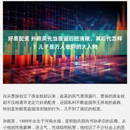
自从曹操创立了摸金校尉以来，盗墓的风气逐渐盛行。曹操的摸金校
尉不仅精通寻龙定穴好易配资，还因私利不断盗掘帝王将相的墓葬。
特别是孙殿英盗掘清东陵的行为，几乎到了疯狂的程度。
孙殿英，1889年出生于河南永城，是明朝兵部尚书孙承宗的后裔。从
小他就性格豪爽，讲义气，凭借聪明机警，他结识了不少社会上的恶