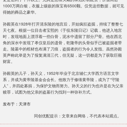
1000万两白银，衣服上镶嵌的珠宝有6500颗。仅凭这些数据，就可见
得她的葬品之豪华。
孙殿英在1928年打开清东陵的地宫后，开始疯狂盗掘，持续了整整七
天七夜。根据一位目击者宝熙的《于役东陵日记》记载，他进入地宫
时，发现地面上漂浮着一些白骨，泥水中遗留了部分尸骨。他在西北
角的深水中发现了孝仪皇后的遗骨，乾隆帝的头骨似乎已被盗掘者带
走。陵墓中的棺材也布满了刀痕，盗掘者的行为令人发指。虽然孙殿
英声称此举是为了报复满清三代，但无疑，这一切都是为了获取巨额
财富。
孙殿英的儿子，孙天义，1952年毕业于北京辅仁大学西方语言文学
系，并成为黄帝陵基金会会长。他致力于修缮黄帝陵，成为了“守陵
人”，并四处募捐，为保护文物而努力。孙天义的行为也许是在为父亲
赎罪，试图为他父亲的盗墓行为找到一种弥补方式。
发布于：天津市
同创优配提示：文章来自网络，不代表本站观点。