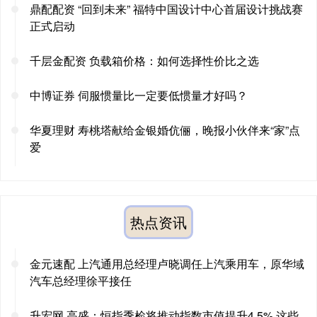
鼎配配资 “回到未来” 福特中国设计中心首届设计挑战赛
正式启动
千层金配资 负载箱价格：如何选择性价比之选
中博证券 伺服惯量比一定要低惯量才好吗？
华夏理财 寿桃塔献给金银婚伉俪，晚报小伙伴来“家”点
爱
热点资讯
金元速配 上汽通用总经理卢晓调任上汽乘用车，原华域
汽车总经理徐平接任
升宏网 高盛：恒指季检将推动指数市值提升4.5% 这些