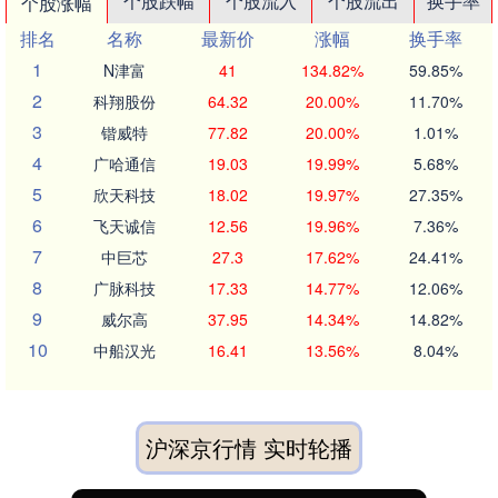
个股跌幅
个股流入
个股流出
换手率
个股涨幅
排名
名称
最新价
涨幅
换手率
1
N津富
41
134.82%
59.85%
2
科翔股份
64.32
20.00%
11.70%
3
锴威特
77.82
20.00%
1.01%
4
广哈通信
19.03
19.99%
5.68%
5
欣天科技
18.02
19.97%
27.35%
6
飞天诚信
12.56
19.96%
7.36%
7
中巨芯
27.3
17.62%
24.41%
8
广脉科技
17.33
14.77%
12.06%
9
威尔高
37.95
14.34%
14.82%
10
中船汉光
16.41
13.56%
8.04%
沪深京行情 实时轮播