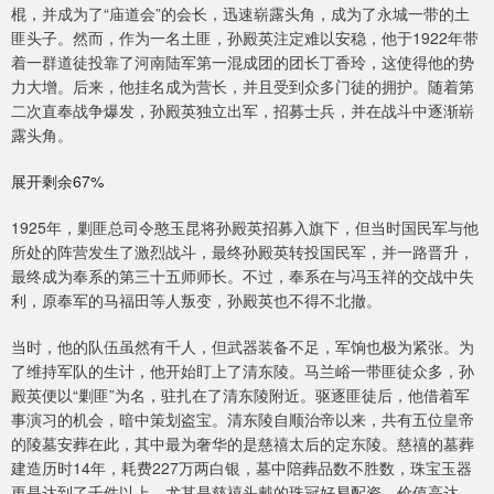
棍，并成为了“庙道会”的会长，迅速崭露头角，成为了永城一带的土
匪头子。然而，作为一名土匪，孙殿英注定难以安稳，他于1922年带
着一群道徒投靠了河南陆军第一混成团的团长丁香玲，这使得他的势
力大增。后来，他挂名成为营长，并且受到众多门徒的拥护。随着第
二次直奉战争爆发，孙殿英独立出军，招募士兵，并在战斗中逐渐崭
露头角。
展开剩余67%
1925年，剿匪总司令憨玉昆将孙殿英招募入旗下，但当时国民军与他
所处的阵营发生了激烈战斗，最终孙殿英转投国民军，并一路晋升，
最终成为奉系的第三十五师师长。不过，奉系在与冯玉祥的交战中失
利，原奉军的马福田等人叛变，孙殿英也不得不北撤。
当时，他的队伍虽然有千人，但武器装备不足，军饷也极为紧张。为
了维持军队的生计，他开始盯上了清东陵。马兰峪一带匪徒众多，孙
殿英便以“剿匪”为名，驻扎在了清东陵附近。驱逐匪徒后，他借着军
事演习的机会，暗中策划盗宝。清东陵自顺治帝以来，共有五位皇帝
的陵墓安葬在此，其中最为奢华的是慈禧太后的定东陵。慈禧的墓葬
建造历时14年，耗费227万两白银，墓中陪葬品数不胜数，珠宝玉器
更是达到了千件以上。尤其是慈禧头戴的珠冠好易配资，价值高达